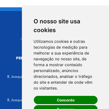
O nosso site usa
CIDADE DE
cookies
Carapicuíba
Utilizamos cookies e outras
tecnologias de medição para
melhorar a sua experiência de
PREFEITURA MUNICIPAL DE CARAPICUÍBA
navegação no nosso site, de
CNPJ: 44.892.693/0001-40
forma a mostrar conteúdo
personalizado, anúncios
CENTRO ADMINISTRATIVO
direcionados, analisar o tráfego
R. Joaquim das Neves, 211 - Vila Caldas, Carapicuíba/SP
CEP: 06310-030, Brasil
do site e entender de onde vêm
Telefone: 4164-5500
os visitantes.
GABINETE DO PREFEITO
Concordo
R. Joaquim das Neves, 205 - Vila Caldas, Carapicuíba/SP
CEP: 06310-030, Brasil