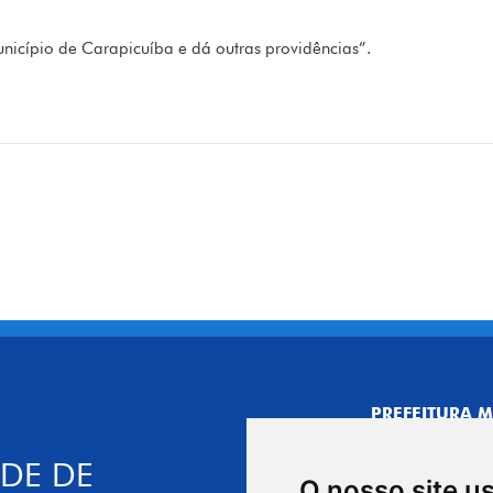
nicípio de Carapicuíba e dá outras providências”.
PREFEITURA M
CNPJ: 44.892.
DE DE
CENTRO ADMI
O nosso site u