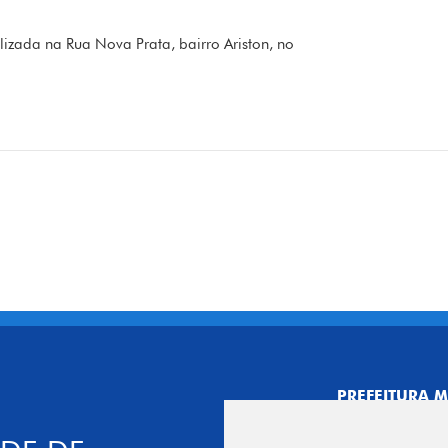
zada na Rua Nova Prata, bairro Ariston, no
PREFEITURA M
CNPJ: 44.892.