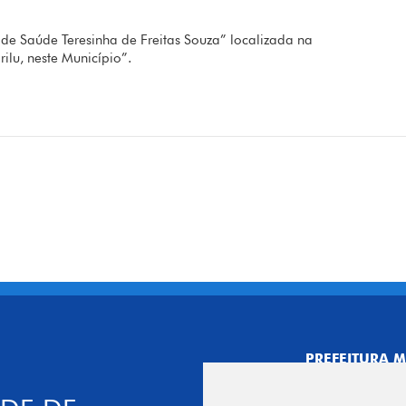
e Saúde Teresinha de Freitas Souza” localizada na
ilu, neste Município”.
PREFEITURA M
CNPJ: 44.892.