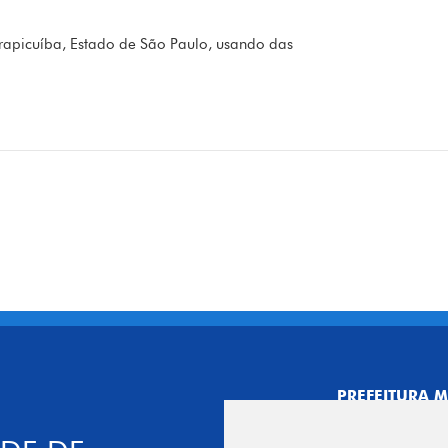
apicuíba, Estado de São Paulo, usando das
PREFEITURA M
CNPJ: 44.892.