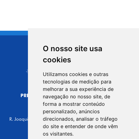
O nosso site usa
CIDADE DE
cookies
Carapicuíba
Utilizamos cookies e outras
tecnologias de medição para
melhorar a sua experiência de
PREFEITURA MUNICIPAL DE CARAPICUÍBA
navegação no nosso site, de
CNPJ: 44.892.693/0001-40
forma a mostrar conteúdo
personalizado, anúncios
CENTRO ADMINISTRATIVO
direcionados, analisar o tráfego
R. Joaquim das Neves, 211 - Vila Caldas, Carapicuíba/SP
CEP: 06310-030, Brasil
do site e entender de onde vêm
Telefone: 4164-5500
os visitantes.