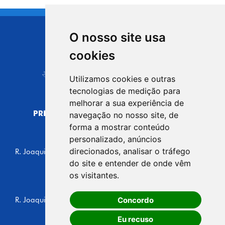
O nosso site usa
CIDADE DE
cookies
Carapicuíba
Utilizamos cookies e outras
tecnologias de medição para
melhorar a sua experiência de
PREFEITURA MUNICIPAL DE CARAPICUÍBA
navegação no nosso site, de
CNPJ: 44.892.693/0001-40
forma a mostrar conteúdo
personalizado, anúncios
CENTRO ADMINISTRATIVO
direcionados, analisar o tráfego
R. Joaquim das Neves, 211 - Vila Caldas, Carapicuíba/SP
CEP: 06310-030, Brasil
do site e entender de onde vêm
Telefone: 4164-5500
os visitantes.
GABINETE DO PREFEITO
Concordo
R. Joaquim das Neves, 205 - Vila Caldas, Carapicuíba/SP
CEP: 06310-030, Brasil
Eu recuso