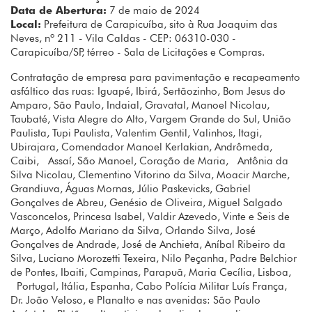
Data de Abertura:
7 de maio de 2024
Local:
Prefeitura de Carapicuíba, sito à Rua Joaquim das
Neves, nº 211 - Vila Caldas - CEP: 06310-030 -
Carapicuíba/SP, térreo - Sala de Licitações e Compras.
Contratação de empresa para pavimentação e recapeamento
asfáltico das ruas: Iguapé, Ibirá, Sertãozinho, Bom Jesus do
Amparo, São Paulo, Indaial, Gravatal, Manoel Nicolau,
Taubaté, Vista Alegre do Alto, Vargem Grande do Sul, União
Paulista, Tupi Paulista, Valentim Gentil, Valinhos, Itagi,
Ubirajara, Comendador Manoel Kerlakian, Andrômeda,
Caibi, Assaí, São Manoel, Coração de Maria, Antônia da
Silva Nicolau, Clementino Vitorino da Silva, Moacir Marche,
Grandiuva, Águas Mornas, Júlio Paskevicks, Gabriel
Gonçalves de Abreu, Genésio de Oliveira, Miguel Salgado
Vasconcelos, Princesa Isabel, Valdir Azevedo, Vinte e Seis de
Março, Adolfo Mariano da Silva, Orlando Silva, José
Gonçalves de Andrade, José de Anchieta, Aníbal Ribeiro da
Silva, Luciano Morozetti Texeira, Nilo Peçanha, Padre Belchior
de Pontes, Ibaiti, Campinas, Parapuã, Maria Cecília, Lisboa,
Portugal, Itália, Espanha, Cabo Polícia Militar Luís França,
Dr. João Veloso, e Planalto e nas avenidas: São Paulo