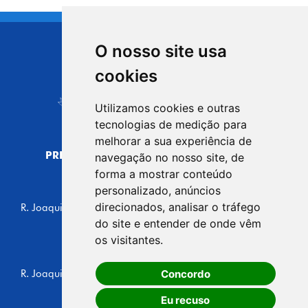
O nosso site usa
CIDADE DE
cookies
Carapicuíba
Utilizamos cookies e outras
tecnologias de medição para
melhorar a sua experiência de
PREFEITURA MUNICIPAL DE CARAPICUÍBA
navegação no nosso site, de
CNPJ: 44.892.693/0001-40
forma a mostrar conteúdo
personalizado, anúncios
CENTRO ADMINISTRATIVO
direcionados, analisar o tráfego
R. Joaquim das Neves, 211 - Vila Caldas, Carapicuíba/SP
CEP: 06310-030, Brasil
do site e entender de onde vêm
Telefone: 4164-5500
os visitantes.
GABINETE DO PREFEITO
Concordo
R. Joaquim das Neves, 205 - Vila Caldas, Carapicuíba/SP
CEP: 06310-030, Brasil
Eu recuso