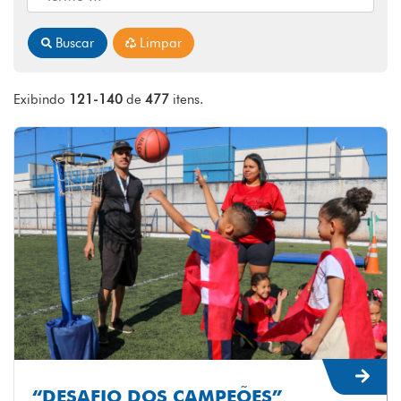
Buscar
Limpar
Exibindo
121-140
de
477
itens.
“DESAFIO DOS CAMPEÕES”