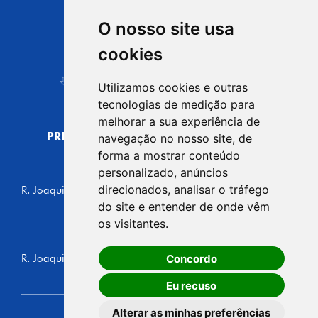
O nosso site usa
CIDADE DE
cookies
Carapicuíba
Utilizamos cookies e outras
tecnologias de medição para
melhorar a sua experiência de
PREFEITURA MUNICIPAL DE CARAPICUÍBA
navegação no nosso site, de
CNPJ: 44.892.693/0001-40
forma a mostrar conteúdo
personalizado, anúncios
CENTRO ADMINISTRATIVO
direcionados, analisar o tráfego
R. Joaquim das Neves, 211 - Vila Caldas, Carapicuíba/SP
CEP: 06310-030, Brasil
do site e entender de onde vêm
Telefone: 4164-5500
os visitantes.
GABINETE DO PREFEITO
Concordo
R. Joaquim das Neves, 205 - Vila Caldas, Carapicuíba/SP
CEP: 06310-030, Brasil
Eu recuso
Alterar as minhas preferências