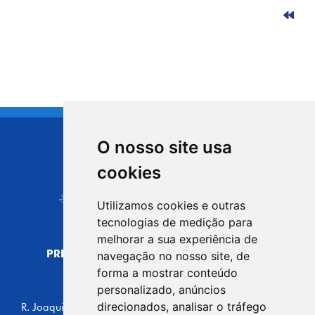
O nosso site usa
CIDADE DE
cookies
Carapicuíba
Utilizamos cookies e outras
tecnologias de medição para
melhorar a sua experiência de
PREFEITURA MUNICIPAL DE CARAPICUÍBA
navegação no nosso site, de
CNPJ: 44.892.693/0001-40
forma a mostrar conteúdo
personalizado, anúncios
CENTRO ADMINISTRATIVO
direcionados, analisar o tráfego
R. Joaquim das Neves, 211 - Vila Caldas, Carapicuíba/SP