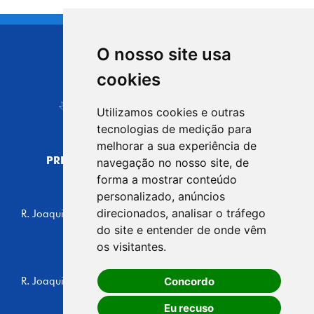
O nosso site usa
CIDADE DE
cookies
Carapicuíba
Utilizamos cookies e outras
tecnologias de medição para
melhorar a sua experiência de
PREFEITURA MUNICIPAL DE CARAPICUÍBA
navegação no nosso site, de
CNPJ: 44.892.693/0001-40
forma a mostrar conteúdo
personalizado, anúncios
CENTRO ADMINISTRATIVO
direcionados, analisar o tráfego
R. Joaquim das Neves, 211 - Vila Caldas, Carapicuíba/SP
CEP: 06310-030, Brasil
do site e entender de onde vêm
Telefone: 4164-5500
os visitantes.
GABINETE DO PREFEITO
Concordo
R. Joaquim das Neves, 205 - Vila Caldas, Carapicuíba/SP
CEP: 06310-030, Brasil
Eu recuso