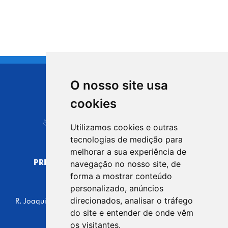
O nosso site usa
CIDADE DE
cookies
Carapicuíba
Utilizamos cookies e outras
tecnologias de medição para
melhorar a sua experiência de
PREFEITURA MUNICIPAL DE CARAPICUÍBA
navegação no nosso site, de
CNPJ: 44.892.693/0001-40
forma a mostrar conteúdo
personalizado, anúncios
CENTRO ADMINISTRATIVO
direcionados, analisar o tráfego
R. Joaquim das Neves, 211 - Vila Caldas, Carapicuíba/SP
CEP: 06310-030, Brasil
do site e entender de onde vêm
Telefone: 4164-5500
os visitantes.