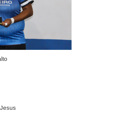
lto
 Jesus