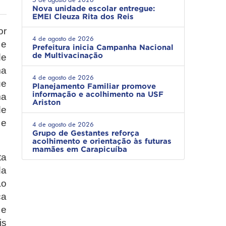
Nova unidade escolar entregue:
EMEI Cleuza Rita dos Reis
or
4 de agosto de 2026
 e
Prefeitura inicia Campanha Nacional
de Multivacinação
de
ma
4 de agosto de 2026
ue
Planejamento Familiar promove
informação e acolhimento na USF
ma
Ariston
de
 e
4 de agosto de 2026
Grupo de Gestantes reforça
acolhimento e orientação às futuras
mamães em Carapicuíba
ta
da
ão
ça
 e
is