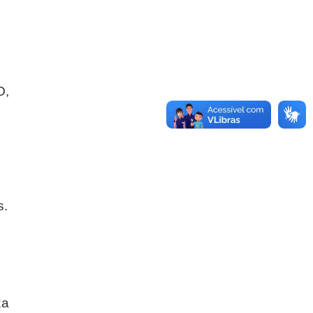
O,
s.
za