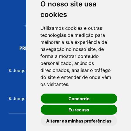
O nosso site usa
CIDADE DE
cookies
Carapicuíba
Utilizamos cookies e outras
tecnologias de medição para
melhorar a sua experiência de
PREFEITURA MUNICIPAL DE CARAPICUÍBA
navegação no nosso site, de
CNPJ: 44.892.693/0001-40
forma a mostrar conteúdo
personalizado, anúncios
CENTRO ADMINISTRATIVO
direcionados, analisar o tráfego
R. Joaquim das Neves, 211 - Vila Caldas, Carapicuíba/SP
CEP: 06310-030, Brasil
do site e entender de onde vêm
Telefone: 4164-5500
os visitantes.
GABINETE DO PREFEITO
Concordo
R. Joaquim das Neves, 205 - Vila Caldas, Carapicuíba/SP
CEP: 06310-030, Brasil
Eu recuso
Alterar as minhas preferências