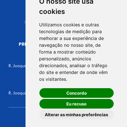
O nosso site usa
CIDADE DE
cookies
Carapicuíba
Utilizamos cookies e outras
tecnologias de medição para
melhorar a sua experiência de
PREFEITURA MUNICIPAL DE CARAPICUÍBA
navegação no nosso site, de
CNPJ: 44.892.693/0001-40
forma a mostrar conteúdo
personalizado, anúncios
CENTRO ADMINISTRATIVO
direcionados, analisar o tráfego
R. Joaquim das Neves, 211 - Vila Caldas, Carapicuíba/SP
CEP: 06310-030, Brasil
do site e entender de onde vêm
Telefone: 4164-5500
os visitantes.
GABINETE DO PREFEITO
Concordo
R. Joaquim das Neves, 205 - Vila Caldas, Carapicuíba/SP
CEP: 06310-030, Brasil
Eu recuso
Alterar as minhas preferências