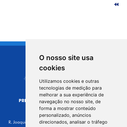
O nosso site usa
CIDADE DE
cookies
Carapicuíba
Utilizamos cookies e outras
tecnologias de medição para
melhorar a sua experiência de
PREFEITURA MUNICIPAL DE CARAPICUÍBA
navegação no nosso site, de
CNPJ: 44.892.693/0001-40
forma a mostrar conteúdo
personalizado, anúncios
CENTRO ADMINISTRATIVO
direcionados, analisar o tráfego
R. Joaquim das Neves, 211 - Vila Caldas, Carapicuíba/SP