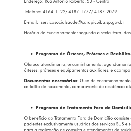
Endereço: Rua Antônio Roberto, 53 - Centro
Telefone: 4164-1122/ 4187-1777/ 4187-2079
E-mail:
servicosocialsaude@carapicuiba.sp.gov.br
Horário de Funcionamento: segunda a sexta-feira, das
Programa de Órteses, Próteses e Reabilit
Oferece atendimento, encaminhamento, agendamento a
órteses, próteses e equipamentos auxiliares, e acompa
Documentos necessários
: Guia de encaminhamento e
certidão de nascimento, comprovante de residência at
Programa de Tratamento Fora de Domicíli
O benefício do Tratamento Fora de Domicílio consist
pacientes exclusivamente usuários dos serviços SUS e
para a realização de consulta e atendimentos de saú