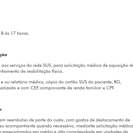
 8 às 17 horas.
ação
os serviços da rede SUS, para solicitação médica de aquisição d
nhamento de reabilitação física.
 ou relatório médico, cópia do cartão SUS do paciente, RG,
ualizado e com CEP, comprovante de renda familiar e CPF.
o
e em reembolso de parte do custo, com gastos de deslocamento de
 seu acompanhante quando necessário, mediante solicitação médica
de especializados em média e alta complexidade em unidades de