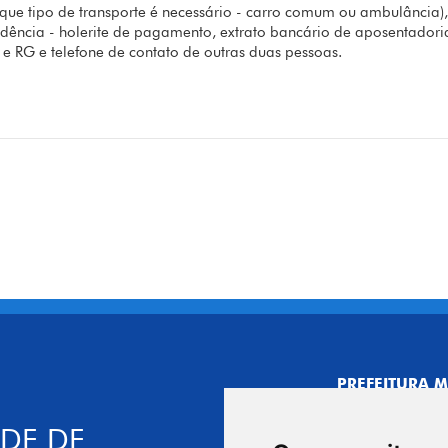
que tipo de transporte é necessário - carro comum ou ambulância)
dência - holerite de pagamento, extrato bancário de aposentadori
l e RG e telefone de contato de outras duas pessoas.
PREFEITURA M
CNPJ: 44.892.
DE DE
CENTRO ADMI