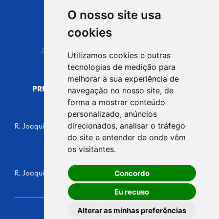
O nosso site usa
CIDADE DE
cookies
Carapicuíba
Utilizamos cookies e outras
tecnologias de medição para
melhorar a sua experiência de
PREFEITURA MUNICIPAL DE CARAPICUÍBA
navegação no nosso site, de
CNPJ: 44.892.693/0001-40
forma a mostrar conteúdo
personalizado, anúncios
CENTRO ADMINISTRATIVO
direcionados, analisar o tráfego
R. Joaquim das Neves, 211 - Vila Caldas, Carapicuíba/SP
CEP: 06310-030, Brasil
do site e entender de onde vêm
Telefone: 4164-5500
os visitantes.
GABINETE DO PREFEITO
Concordo
R. Joaquim das Neves, 205 - Vila Caldas, Carapicuíba/SP
CEP: 06310-030, Brasil
Eu recuso
Alterar as minhas preferências