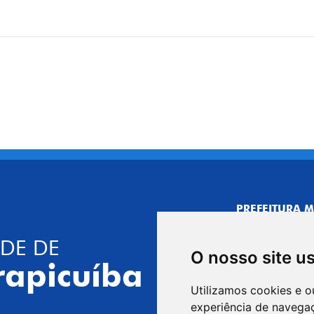
PREFEITURA M
CNPJ: 44.892.
DE DE
CENTRO ADMI
O nosso site u
R. Joaquim das 
rapicuíba
CEP: 06310-030,
Utilizamos cookies e o
Telefone: 4164
experiência de navega