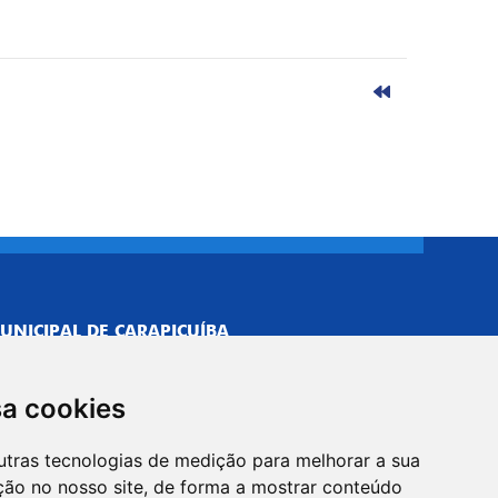
UNICIPAL DE CARAPICUÍBA
693/0001-40
NISTRATIVO
sa cookies
Neves, 211 - Vila Caldas, Carapicuíba/SP
 Brasil
utras tecnologias de medição para melhorar a sua
-5500
ção no nosso site, de forma a mostrar conteúdo