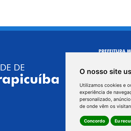
PREFEITURA M
CNPJ: 44.892.
DE DE
CENTRO ADMI
O nosso site u
R. Joaquim das 
rapicuíba
CEP: 06310-030,
Utilizamos cookies e o
Telefone: 4164
experiência de navega
GABINETE DO 
personalizado, anúncios
R. Joaquim das 
de onde vêm os visitan
CEP: 06310-030,
Concordo
Eu recu