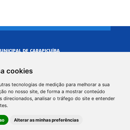
UNICIPAL DE CARAPICUÍBA
693/0001-40
NISTRATIVO
sa cookies
Neves, 211 - Vila Caldas, Carapicuíba/SP
 Brasil
utras tecnologias de medição para melhorar a sua
-5500
ção no nosso site, de forma a mostrar conteúdo
PREFEITO
 direcionados, analisar o tráfego do site e entender
Neves, 205 - Vila Caldas, Carapicuíba/SP
tes.
 Brasil
so
Alterar as minhas preferências