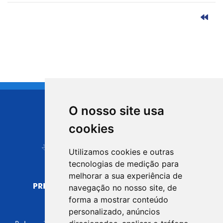
O nosso site usa
CIDADE DE
cookies
Carapicuíba
Utilizamos cookies e outras
tecnologias de medição para
melhorar a sua experiência de
PREFEITURA MUNICIPAL DE CARAPICUÍBA
navegação no nosso site, de
CNPJ: 44.892.693/0001-40
forma a mostrar conteúdo
personalizado, anúncios
CENTRO ADMINISTRATIVO