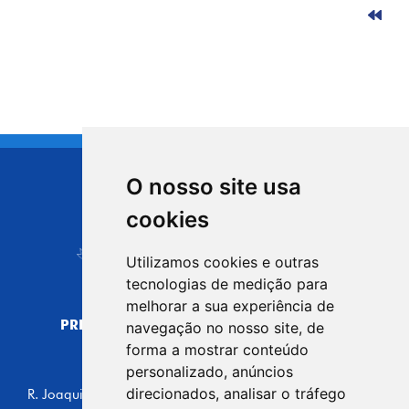
O nosso site usa
CIDADE DE
cookies
Carapicuíba
Utilizamos cookies e outras
tecnologias de medição para
melhorar a sua experiência de
PREFEITURA MUNICIPAL DE CARAPICUÍBA
navegação no nosso site, de
CNPJ: 44.892.693/0001-40
forma a mostrar conteúdo
personalizado, anúncios
CENTRO ADMINISTRATIVO
direcionados, analisar o tráfego
R. Joaquim das Neves, 211 - Vila Caldas, Carapicuíba/SP