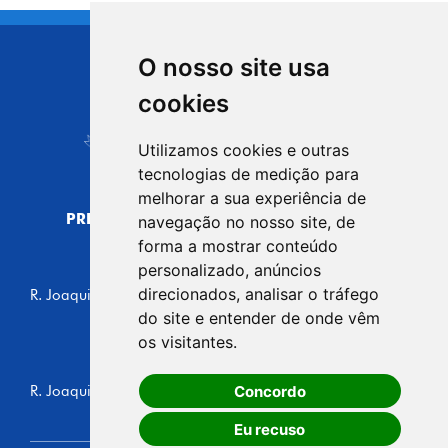
O nosso site usa
CIDADE DE
cookies
Carapicuíba
Utilizamos cookies e outras
tecnologias de medição para
melhorar a sua experiência de
PREFEITURA MUNICIPAL DE CARAPICUÍBA
navegação no nosso site, de
CNPJ: 44.892.693/0001-40
forma a mostrar conteúdo
personalizado, anúncios
CENTRO ADMINISTRATIVO
direcionados, analisar o tráfego
R. Joaquim das Neves, 211 - Vila Caldas, Carapicuíba/SP
CEP: 06310-030, Brasil
do site e entender de onde vêm
Telefone: 4164-5500
os visitantes.
GABINETE DO PREFEITO
Concordo
R. Joaquim das Neves, 205 - Vila Caldas, Carapicuíba/SP
CEP: 06310-030, Brasil
Eu recuso