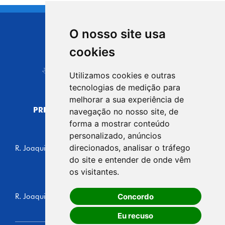
O nosso site usa
CIDADE DE
cookies
Carapicuíba
Utilizamos cookies e outras
tecnologias de medição para
melhorar a sua experiência de
PREFEITURA MUNICIPAL DE CARAPICUÍBA
navegação no nosso site, de
CNPJ: 44.892.693/0001-40
forma a mostrar conteúdo
personalizado, anúncios
CENTRO ADMINISTRATIVO
direcionados, analisar o tráfego
R. Joaquim das Neves, 211 - Vila Caldas, Carapicuíba/SP
CEP: 06310-030, Brasil
do site e entender de onde vêm
Telefone: 4164-5500
os visitantes.
GABINETE DO PREFEITO
Concordo
R. Joaquim das Neves, 205 - Vila Caldas, Carapicuíba/SP
CEP: 06310-030, Brasil
Eu recuso