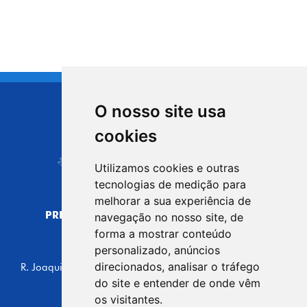
O nosso site usa
CIDADE DE
cookies
Carapicuíba
Utilizamos cookies e outras
tecnologias de medição para
melhorar a sua experiência de
PREFEITURA MUNICIPAL DE CARAPICUÍBA
navegação no nosso site, de
CNPJ: 44.892.693/0001-40
forma a mostrar conteúdo
personalizado, anúncios
CENTRO ADMINISTRATIVO
direcionados, analisar o tráfego
R. Joaquim das Neves, 211 - Vila Caldas, Carapicuíba/SP
CEP: 06310-030, Brasil
do site e entender de onde vêm
Telefone: 4164-5500
os visitantes.