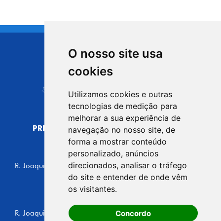
O nosso site usa
CIDADE DE
cookies
Carapicuíba
Utilizamos cookies e outras
tecnologias de medição para
melhorar a sua experiência de
PREFEITURA MUNICIPAL DE CARAPICUÍBA
navegação no nosso site, de
CNPJ: 44.892.693/0001-40
forma a mostrar conteúdo
personalizado, anúncios
CENTRO ADMINISTRATIVO
direcionados, analisar o tráfego
R. Joaquim das Neves, 211 - Vila Caldas, Carapicuíba/SP
CEP: 06310-030, Brasil
do site e entender de onde vêm
Telefone: 4164-5500
os visitantes.
GABINETE DO PREFEITO
Concordo
R. Joaquim das Neves, 205 - Vila Caldas, Carapicuíba/SP